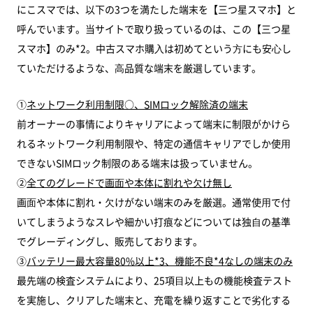
にこスマでは、以下の3つを満たした端末を【三つ星スマホ】と
呼んでいます。当サイトで取り扱っているのは、この【三つ星
スマホ】のみ*2。中古スマホ購⼊は初めてという⽅にも安⼼し
ていただけるような、⾼品質な端末を厳選しています。
①
ネットワーク利⽤制限○、SIMロック解除済の端末
前オーナーの事情によりキャリアによって端末に制限がかけら
れるネットワーク利用制限や、特定の通信キャリアでしか使⽤
できないSIMロック制限のある端末は扱っていません。
②
全てのグレードで画⾯や本体に割れや⽋け無し
画⾯や本体に割れ・⽋けがない端末のみを厳選。通常使⽤で付
いてしまうようなスレや細かい打痕などについては独⾃の基準
でグレーディングし、販売しております。
③
バッテリー最大容量80%以上*3、機能不良*4なしの端末のみ
最先端の検査システムにより、25項⽬以上もの機能検査テスト
を実施し、クリアした端末と、充電を繰り返すことで劣化する