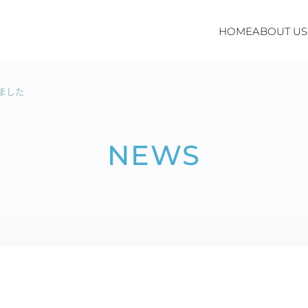
HOME
ABOUT US
ました
NEWS