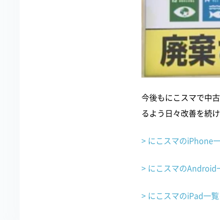
今後もにこスマで中古
るよう日々改善を続け
> にこスマのiPhon
> にこスマのAndroi
> にこスマのiPad一