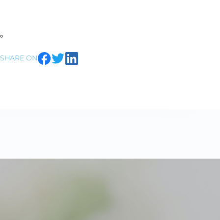
。
SHARE ON