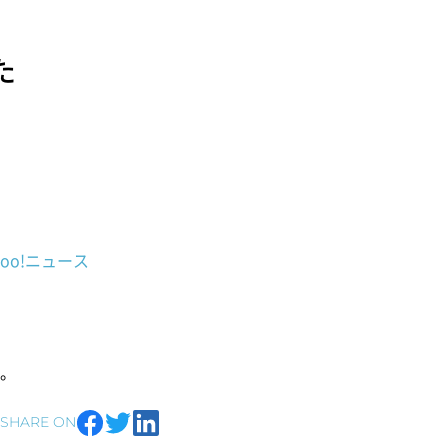
た
oo!ニュース
。
SHARE ON