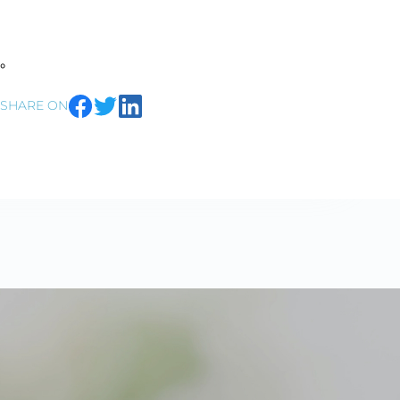
。
SHARE ON