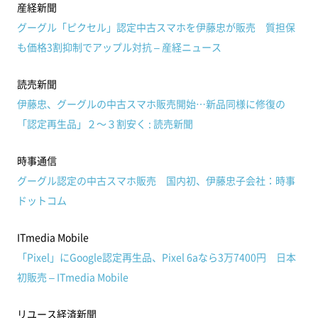
産経新聞
グーグル「ピクセル」認定中古スマホを伊藤忠が販売 質担保
も価格3割抑制でアップル対抗 – 産経ニュース
読売新聞
伊藤忠、グーグルの中古スマホ販売開始…新品同様に修復の
「認定再生品」２～３割安く : 読売新聞
時事通信
グーグル認定の中古スマホ販売 国内初、伊藤忠子会社：時事
ドットコム
ITmedia Mobile
「Pixel」にGoogle認定再生品、Pixel 6aなら3万7400円 日本
初販売 – ITmedia Mobile
リユース経済新聞