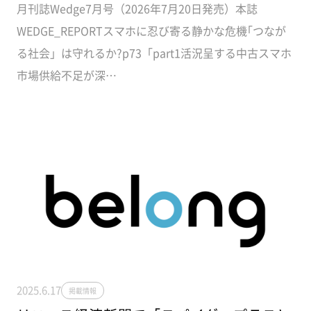
月刊誌Wedge7月号（2026年7月20日発売）本誌
WEDGE_REPORTスマホに忍び寄る静かな危機｢つなが
る社会」は守れるか?p73「part1活況呈する中古スマホ
市場供給不足が深…
2025.6.17
掲載情報