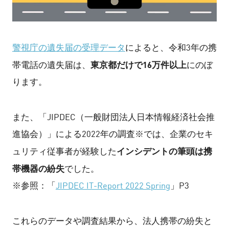
警視庁の遺失届の受理データ
によると、令和3年の携
東京都だけで16万件以上
帯電話の遺失届は、
にのぼ
ります。
また、「JIPDEC（一般財団法人日本情報経済社会推
進協会）」による2022年の調査※では、企業のセキ
インシデントの筆頭は携
ュリティ従事者が経験した
帯機器の紛失
でした。
※参照：「
JIPDEC IT-Report 2022 Spring
」P3
これらのデータや調査結果から、法人携帯の紛失と