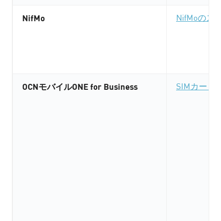
NifMo
NifMo
OCNモバイルONE for Business
SIMカー