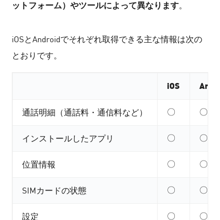
ットフォーム）やツールによって異なります
。
iOSとAndroidでそれぞれ取得できる主な情報は次の
とおりです。
iOS
Andr
〇
〇
通話明細（通話料・通信料など）
〇
〇
インストールしたアプリ
〇
〇
位置情報
〇
〇
SIMカードの状態
〇
〇
設定